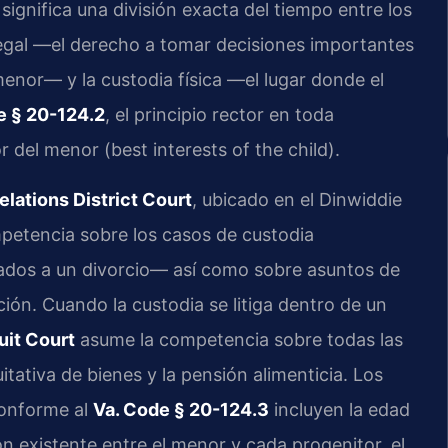
significa una división exacta del tiempo entre los
a legal —el derecho a tomar decisiones importantes
 menor— y la custodia física —el lugar donde el
e § 20-124.2
, el principio rector en toda
r del menor (best interests of the child).
lations District Court
, ubicado en el Dinwiddie
petencia sobre los casos de custodia
ados a un divorcio— así como sobre asuntos de
n. Cuando la custodia se litiga dentro de un
uit Court
asume la competencia sobre todas las
itativa de bienes y la pensión alimenticia. Los
conforme al
Va. Code § 20-124.3
incluyen la edad
ión existente entre el menor y cada progenitor, el