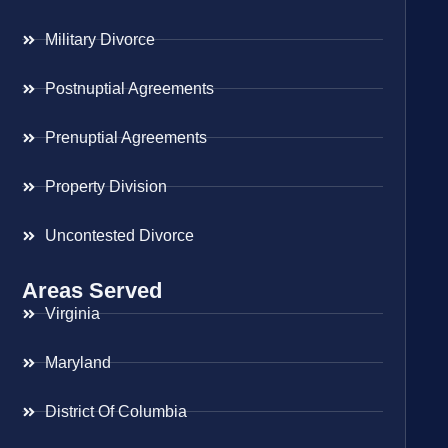
Military Divorce
Postnuptial Agreements
Prenuptial Agreements
Property Division
Uncontested Divorce
Areas Served
Virginia
Maryland
District Of Columbia