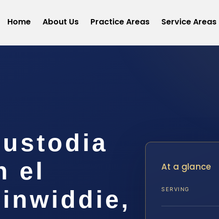
Home
About Us
Practice Areas
Service Areas
ustodia
n el
At a glance
inwiddie,
SERVING