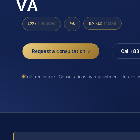
VA
1997
VA
EN · ES
Founded
Intake
Request a consultation
Call (8
Toll-free intake · Consultations by appointment · Intake a