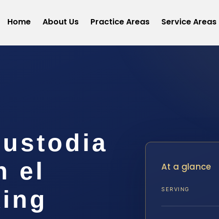
Home
About Us
Practice Areas
Service Areas
ustodia
n el
At a glance
ing
SERVING