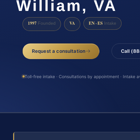
William, VA
1997
VA
EN · ES
Founded
Intake
Request a consultation
Call (8
Toll-free intake · Consultations by appointment · Intake a