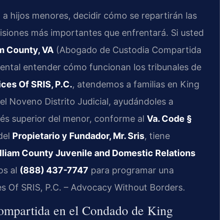
a hijos menores, decidir cómo se repartirán las
cisiones más importantes que enfrentará. Si usted
am County, VA
(Abogado de Custodia Compartida
ental entender cómo funcionan los tribunales de
ces Of SRIS, P.C.
, atendemos a familias en King
del Noveno Distrito Judicial, ayudándoles a
erés superior del menor, conforme al
Va. Code §
 del
Propietario y Fundador, Mr. Sris
, tiene
lliam County Juvenile and Domestic Relations
os al
(888) 437-7747
para programar una
es Of SRIS, P.C. – Advocacy Without Borders.
compartida en el Condado de King