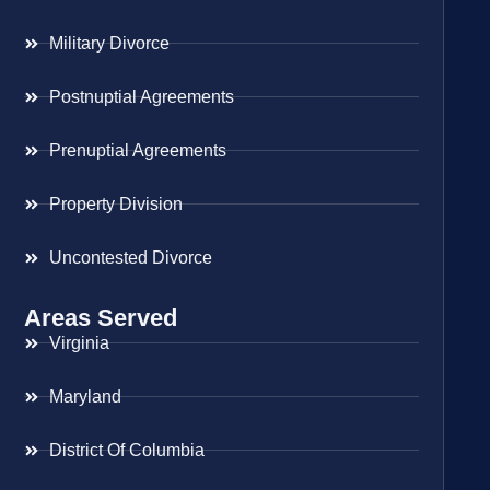
Military Divorce
Postnuptial Agreements
Prenuptial Agreements
Property Division
Uncontested Divorce
Areas Served
Virginia
Maryland
District Of Columbia