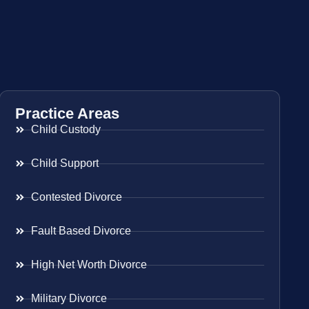
Practice Areas
Child Custody
Child Support
Contested Divorce
Fault Based Divorce
High Net Worth Divorce
Military Divorce