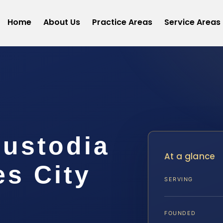
Home
About Us
Practice Areas
Service Areas
ustodia
At a glance
es City
SERVING
FOUNDED