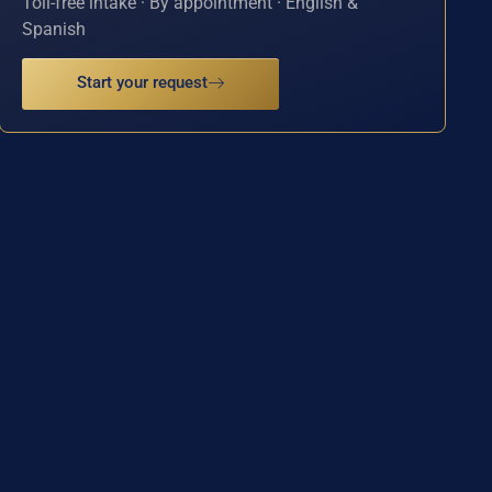
Toll-free intake · By appointment · English &
Spanish
Start your request