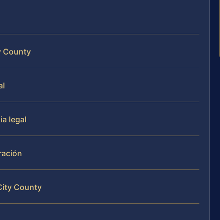
y County
al
a legal
ración
City County