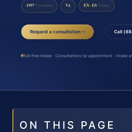
1997
VA
EN · ES
Founded
Intake
Request a consultation
Call (8
Toll-free intake · Consultations by appointment · Intake a
ON THIS PAGE