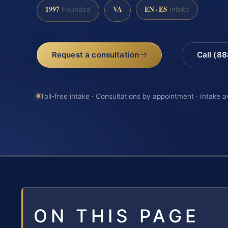
1997
VA
EN · ES
Founded
Intake
Request a consultation
Call (8
Toll-free intake · Consultations by appointment · Intake a
ON THIS PAGE