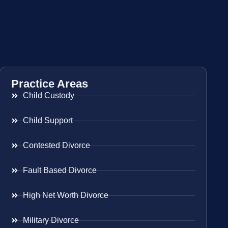
Practice Areas
Child Custody
Child Support
Contested Divorce
Fault Based Divorce
High Net Worth Divorce
Military Divorce