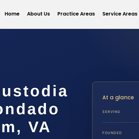
Home
About Us
Practice Areas
Service Areas
ustodia
At a glance
Condado
SERVING
am, VA
FOUNDED