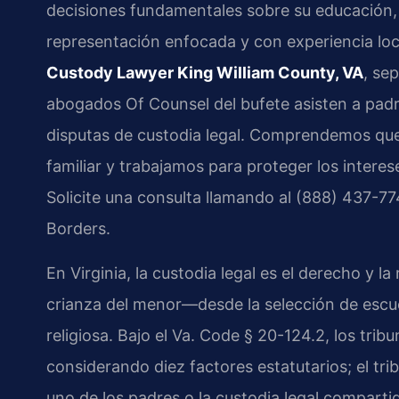
decisiones fundamentales sobre su educación,
representación enfocada y con experiencia loc
Custody Lawyer King William County, VA
, se
abogados Of Counsel del bufete asisten a pad
disputas de custodia legal. Comprendemos que 
familiar y trabajamos para proteger los interes
Solicite una consulta llamando al (888) 437-7
Borders.
En Virginia, la custodia legal es el derecho y l
crianza del menor—desde la selección de escu
religiosa. Bajo el
Va. Code § 20-124.2
, los tri
considerando diez factores estatutarios; el tri
uno de los padres o la custodia legal compart