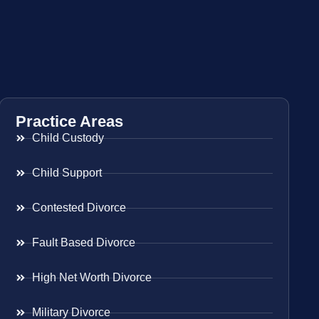
Practice Areas
Child Custody
Child Support
Contested Divorce
Fault Based Divorce
High Net Worth Divorce
Military Divorce