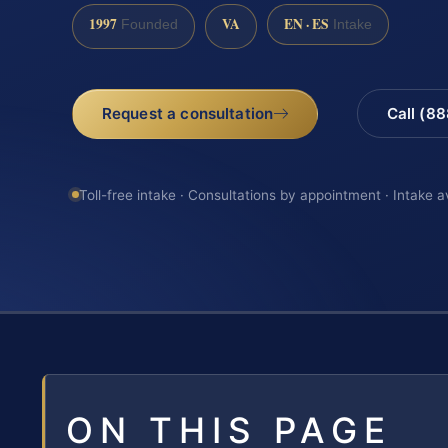
1997
VA
EN · ES
Founded
Intake
Request a consultation
Call (8
Toll-free intake · Consultations by appointment · Intake a
ON THIS PAGE