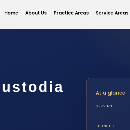
Home
About Us
Practice Areas
Service Areas
ustodia
At a glance
SERVING
A
FOUNDED