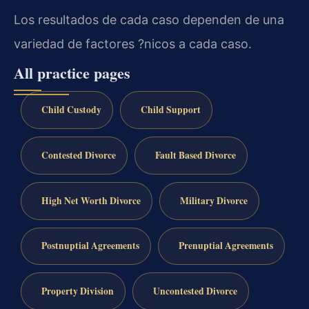
Los resultados de cada caso dependen de una
variedad de factores ?nicos a cada caso.
All practice pages
Child Custody
Child Support
Contested Divorce
Fault Based Divorce
High Net Worth Divorce
Military Divorce
Postnuptial Agreements
Prenuptial Agreements
Property Division
Uncontested Divorce