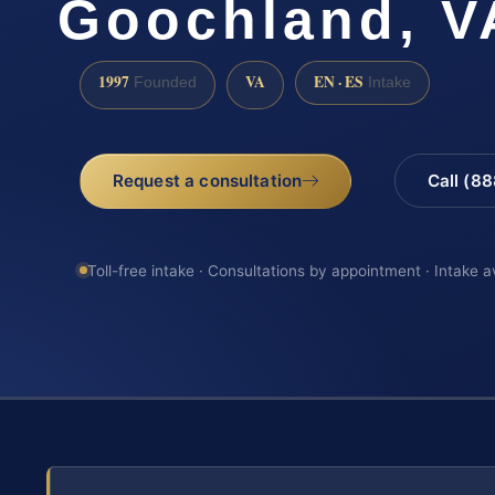
Goochland, V
1997
VA
EN · ES
Founded
Intake
Request a consultation
Call (8
Toll-free intake · Consultations by appointment · Intake a