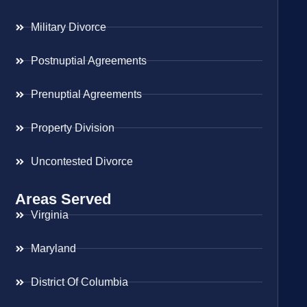
Military Divorce
Postnuptial Agreements
Prenuptial Agreements
Property Division
Uncontested Divorce
Areas Served
Virginia
Maryland
District Of Columbia