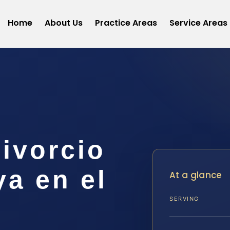
Home
About Us
Practice Areas
Service Areas
ivorcio
ya en el
At a glance
SERVING