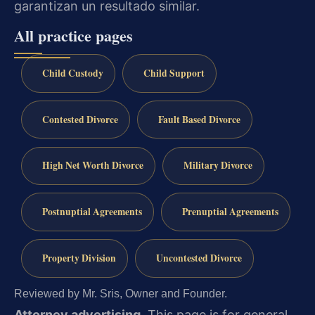
garantizan un resultado similar.
All practice pages
Child Custody
Child Support
Contested Divorce
Fault Based Divorce
High Net Worth Divorce
Military Divorce
Postnuptial Agreements
Prenuptial Agreements
Property Division
Uncontested Divorce
Reviewed by Mr. Sris, Owner and Founder.
Attorney advertising.
This page is for general