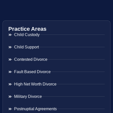
Practice Areas
Child Custody
Child Support
Contested Divorce
Fault Based Divorce
High Net Worth Divorce
Military Divorce
Postnuptial Agreements