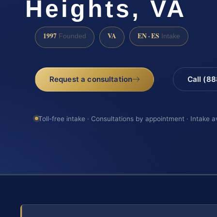
Heights, VA
1997
VA
EN · ES
Founded
Intake
Request a consultation
Call (8
Toll-free intake · Consultations by appointment · Intake a