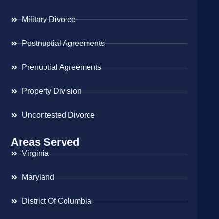
Military Divorce
Postnuptial Agreements
Prenuptial Agreements
Property Division
Uncontested Divorce
Areas Served
Virginia
Maryland
District Of Columbia