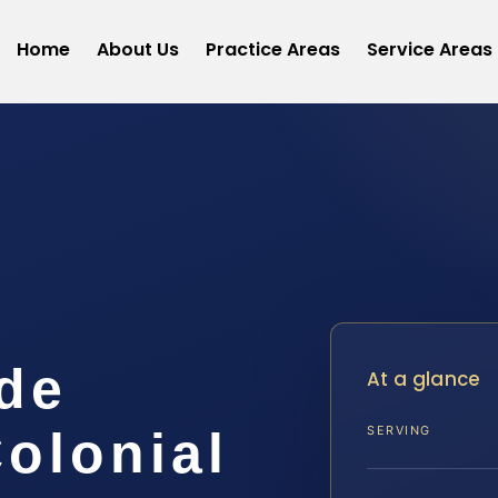
Home
About Us
Practice Areas
Service Areas
 de
At a glance
olonial
SERVING