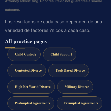
Attorney advertising. Prior results do not guarantee a similar
outcome.
Los resultados de cada caso dependen de una
variedad de factores ?nicos a cada caso.
All practice pages
Child Custody
Child Support
Contested Divorce
Fault Based Divorce
High Net Worth Divorce
Military Divorce
Postnuptial Agreements
Prenuptial Agreements