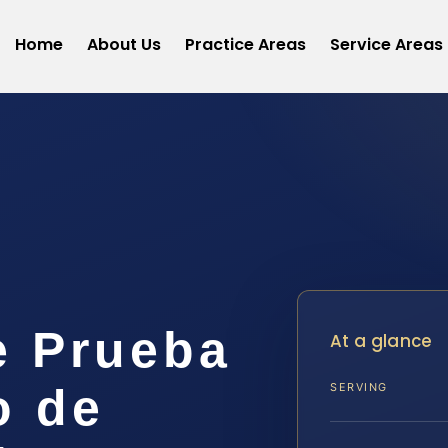
Home
About Us
Practice Areas
Service Areas
e Prueba
At a glance
o de
SERVING