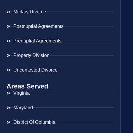
Military Divorce
Postnuptial Agreements
Prenuptial Agreements
Property Division
Uncontested Divorce
Areas Served
Virginia
Maryland
District Of Columbia