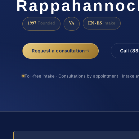
Rappahannoc
1997
VA
EN · ES
Founded
Intake
Request a consultation
Call (8
Toll-free intake · Consultations by appointment · Intake a