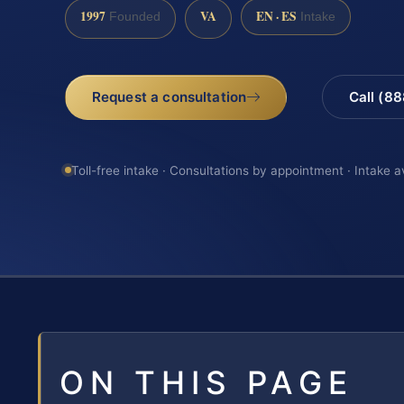
1997
VA
EN · ES
Founded
Intake
Request a consultation
Call (8
Toll-free intake · Consultations by appointment · Intake a
ON THIS PAGE