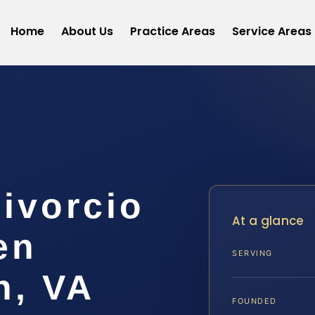
Home
About Us
Practice Areas
Service Areas
ivorcio
At a glance
en
SERVING
h, VA
FOUNDED