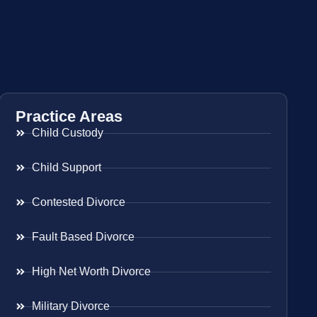
Practice Areas
Child Custody
Child Support
Contested Divorce
Fault Based Divorce
High Net Worth Divorce
Military Divorce