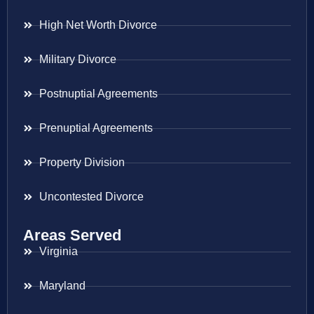
High Net Worth Divorce
Military Divorce
Postnuptial Agreements
Prenuptial Agreements
Property Division
Uncontested Divorce
Areas Served
Virginia
Maryland