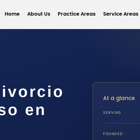
Home
About Us
Practice Areas
Service Areas
ivorcio
At a glance
so en
SERVING
FOUNDED