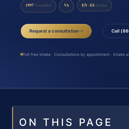
1997
VA
EN · ES
Founded
Intake
Request a consultation
Call (8
Toll-free intake · Consultations by appointment · Intake a
ON THIS PAGE