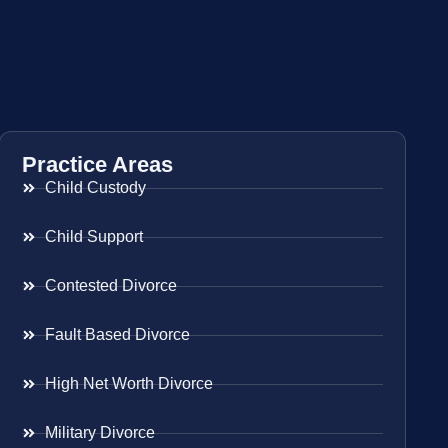
Practice Areas
Child Custody
Child Support
Contested Divorce
Fault Based Divorce
High Net Worth Divorce
Military Divorce